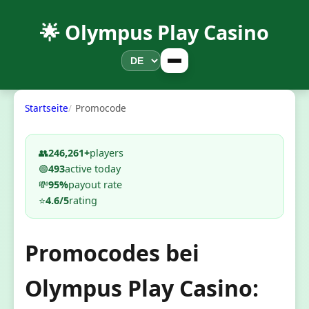
🌟 Olympus Play Casino
Startseite
Promocode
👥
246,261+
players
🟢
493
active today
💸
95%
payout rate
⭐
4.6/5
rating
Promocodes bei
Olympus Play Casino: