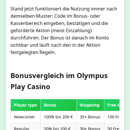
Stand jetzt funktioniert die Nutzung immer nach
demselben Muster: Code im Bonus- oder
Kassenbereich eingeben, bestätigen und die
geforderte Aktion (meist Einzahlung)
durchführen. Der Bonus ist danach im Konto
sichtbar und läuft nach den in der Aktion
festgelegten Regeln.
Bonusvergleich im Olympus
Play Casino
Player type
Bonus
Wagering
Free Spins
Newcomer
100% bis 200 €
35× Bonus
100 Freispi
Regular
50% bis 100 €
30× Bonus
50 Freispie