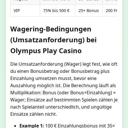
VIP
75% bis 500 €
25× Bonus
200 Freispi
Wagering-Bedingungen
(Umsatzanforderung) bei
Olympus Play Casino
Die Umsatzanforderung (Wager) legt fest, wie oft
du einen Bonusbetrag oder Bonusbetrag plus
Einzahlung umsetzen musst, bevor eine
Auszahlung möglich ist. Die Berechnung läuft als
Multiplikation: Bonus (oder Bonus+Einzahlung) ×
Wager; Einsätze auf bestimmten Spielen zählen je
nach Spielanteil unterschiedlich, und ungültige
Einsätze zählen nicht.
Example 1:
100 € Einzahlungsbonus mit 35×